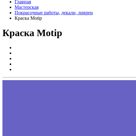
Главная
Мастерская
Покрасочные работы, декали, ливреи
Краска Motip
Краска Motip