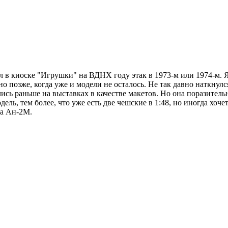
л в киоске "Игрушки" на ВДНХ году этак в 1973-м или 1974-м. Я 
о позже, когда уже и модели не осталось. Не так давно наткнулся
лись раньше на выставках в качестве макетов. Но она поразитель
ель, тем более, что уже есть две чешские в 1:48, но иногда хочет
на Ан-2М.