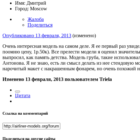
Имя:
Дмитрий
Город:
Moscow
Жалоба
Поделиться
Опубликовано
13 февраля, 2013
(изменено)
Очень интересная модель на самом деле. Я ее первый раз увиде
поомню цену, 1р.50к). Все прелести модели я оценил значительн
выпросил, как память детства. Модель груба, такие использова
Антонова. Я не знаю, есть ли смысл делать из нее стендовую мод
нарочитый макет с накрашенным фонарем, но очень похожий 
Изменено
13 февраля, 2013
пользователем Triela
Цитата
Ссылка на комментарий
Поделиться на другие сайты