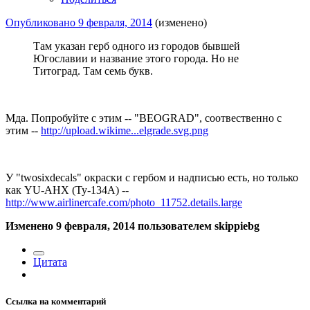
Опубликовано
9 февраля, 2014
(изменено)
Там указан герб одного из городов бывшей
Югославии и название этого города. Но не
Титоград. Там семь букв.
Мда. Попробуйте с этим -- "BEOGRAD", соотвественно с
этим --
http://upload.wikime...elgrade.svg.png
У "twosixdecals" окраски с гербом и надписью есть, но только
как YU-AHX (Ту-134А) --
http://www.airlinercafe.com/photo_11752.details.large
Изменено
9 февраля, 2014
пользователем skippiebg
Цитата
Ссылка на комментарий