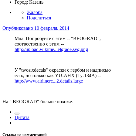
Город:
Казань
Жалоба
Поделиться
Опубликовано
10 февраля, 2014
Мда. Попробуйте с этим -- "BEOGRAD",
соотвественно с этим --
http://upload.wikime...elgrade.svg.png
У "twosixdecals" окраски с гербом и надписью
есть, но только как YU-AHX (Ту-134А) --
http://www.airlinerc...2.details.large
На " BEOGRAD" больше похоже.
Цитата
Ссылка на комментарий