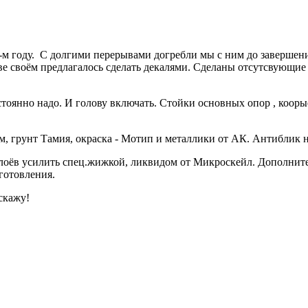
7-м году. С долгими перерывами догребли мы с ним до завершен
нсве своём предлагалось сделать декалями. Сделаны отсутсвующи
стоянно надо. И голову включать. Стойки основных опор , кооры
ем, грунт Тамия, окраска - Мотип и металлики от АК. Антиблик 
слоёв усилить спец.жижкой, ликвидом от Микроскейл. Дополните
готовления.
скажу!