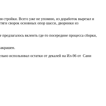
ия стройки. Всего уже не упомню, из доработок вырезал и
е тяги сворок основных опор шасси, дворники из
е предлагалось вклеить где-то посередине процесса сборки,
накрашен.
льно использовал остатки от декалей на Ил-96 от Сани