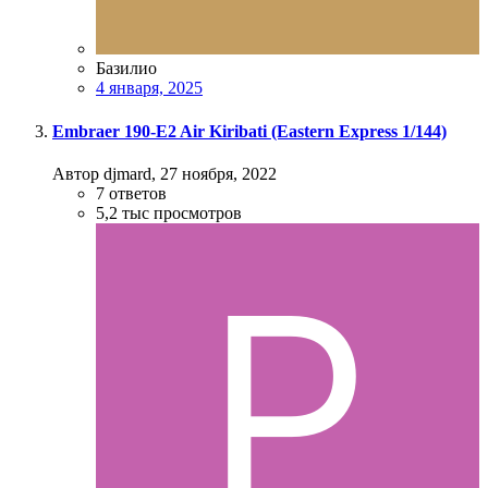
Базилио
4 января, 2025
Embraer 190-E2 Air Kiribati (Eastern Express 1/144)
Автор djmard,
27 ноября, 2022
7
ответов
5,2 тыс
просмотров