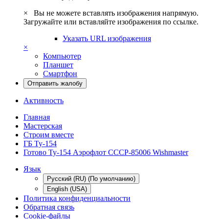
×
Вы не можете вставлять изображения напрямую.
Загружайте или вставляйте изображения по ссылке.
Указать URL изображения
×
Компьютер
Планшет
Смартфон
Отправить жалобу
Активность
Главная
Мастерская
Строим вместе
ГБ Ту-154
Готово Ту-154 Аэрофлот СССР-85006 Wishmaster
Язык
Русский (RU) (По умолчанию)
English (USA)
Политика конфиденциальности
Обратная связь
Cookie-файлы